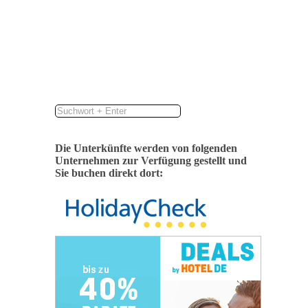
Nationalparks Wattenmeer. Der Tag beginnt mit einem
herzhaften Frühstücksbuffet im…