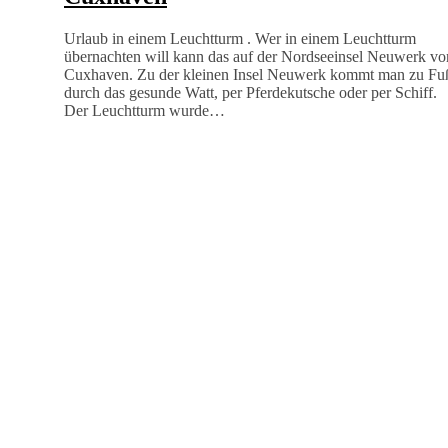
Unterkünfte in Cuxhaven und Ritzebüttel
Übernachten in einem Leuchtturm in
Cuxhaven
Urlaub in einem Leuchtturm . Wer in einem Leuchtturm
übernachten will kann das auf der Nordseeinsel Neuwerk vo
Cuxhaven. Zu der kleinen Insel Neuwerk kommt man zu Fu
durch das gesunde Watt, per Pferdekutsche oder per Schiff.
Der Leuchtturm wurde…