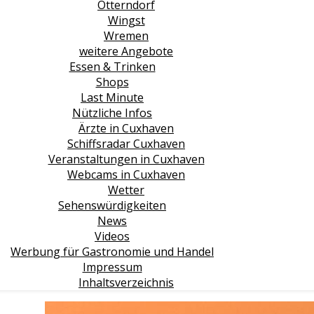
Unterkünfte in Altenbruch
Unterkünfte in Altenwalde, Franzenburg
Arensch – Berensch
Unterkünfte in Cuxhaven und Ritzebüttel
Unterkünfte in Döse
Unterkünfte in Duhnen
Lüdingworth
Unterkünfte in Sahlenburg
Stickenbüttel
Urlaub bei Cuxhaven
Altes Land
Helgoland
Insel Neuwerk
Otterndorf
Wingst
Wremen
weitere Angebote
Essen & Trinken
Shops
Last Minute