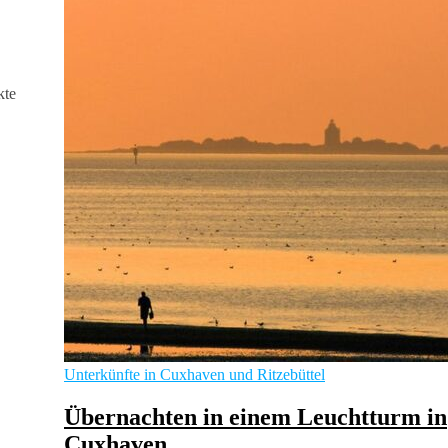
Nützliche Infos
Ärzte in Cuxhaven
Schiffsradar Cuxhaven
Veranstaltungen in Cuxhaven
Webcams in Cuxhaven
Wetter
Sehenswürdigkeiten
News
Videos
Werbung für Gastronomie und Handel
Impressum
Inhaltsverzeichnis
kte