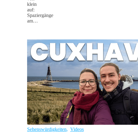
klein
auf:
Spaziergänge
am…
Sehenswürdigkeiten
,
Videos