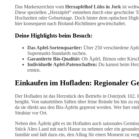
Das Markenzeichen vom
Herzapfelhof Lühs in Jork
ist weltw
Diese speziellen „Herzäpfel“ entstehen durch eine geschickte 
Hochzeiten oder Geburtstage. Doch hinter dem optischen Highlig
hier konsequent nach Bioland-Richtlinien gewirtschaftet.
Deine Highlights beim Besuch:
Das Apfel-Sortenquartier:
Über 250 verschiedene Apfels
Supermarkt-Standards suchen.
Garantierte Bio-Qualität:
Ob Äpfel, Birnen oder Kirsche
Individuelle Apfel-Patenschaften:
Du kannst beim Herz
ernten.
Einkaufen im Hofladen: Regionaler G
Der Hofladen ist das Herzstück des Betriebs in Osterjork 102. H
hergibt. Von naturtrüben Säften über feine Brände bis hin zu 
da sie direkt aus den Bio-Äpfeln gepresst werden. Wer hier einka
Struktur vor Ort.
Neben den Äpfeln gibt es im Hofladen auch saisonales Gemüse,
Stück Altes Land mit nach Hause zu nehmen oder ein gesundes 
familiär und lädt dazu ein, den Alltag für einen Moment zu ver