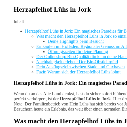
Herzapfelhof Lühs in Jork
Inhalt
Herzapfelhof Lühs in Jork: Ein magisches Paradies für 
Was macht den Herzapfelhof Lühs in Jork so einzi
Deine Highlights beim Besuch:
Einkaufen im Hofladen: Regionaler Genuss im Al
Öffnungszeiten für deine Planung
Der Onlineshop: Bio-Qualität direkt an deine Haus
Nachhaltigkeit erleben: Der Bio-Obstlehrpfad
Dein Ausflugsziel zwischen Stade und Cuxhaven
Fazit: Warum sich der Herzapfelhof Lühs lohnt
Herzapfelhof Lühs in Jork: Ein magisches Parad
Wenn du an das Alte Land denkst, hast du sicher sofort blühen
perfekt verkörpert, ist der
Herzapfelhof Lühs in Jork
. Hier dr
Note. Der Familienbetrieb von Hein Lühs hat sich bereits vor
Besuchern heute ein Erlebnis, das weit über einen normalen Ei
Was macht den Herzapfelhof Lühs in Jo