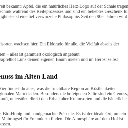
eit bekannt: Äpfel, die ein natürliches Herz-Logo auf der Schale tragen
Technik während des Reifeprozesses und sind ein beliebtes Geschenk fü
ht steckt eine tief verwurzelte Philosophie. Seit den 90er Jahren wird
orten wachsen hier. Ein Eldorado für alle, die Vielfalt abseits der
n – alles ist garantiert ökologisch angebaut.
apfelhof Lühs deinen eigenen Baum mieten und im Herbst selbst
enuss im Alten Land
ier findest du alles, was die fruchtbare Region an Köstlichkeiten
regionalen Marmeladen. Besonders die hofeigenen Säfte sind ein Genuss,
uft, unterstützt direkt den Erhalt alter Kultursorten und die bäuerliche
 Bio-Honig und handgemachte Präsente. Es ist der ideale Ort, um ein
Mitbringsel für Freunde zu finden. Die Atmosphäre auf dem Hof ist
gessen.