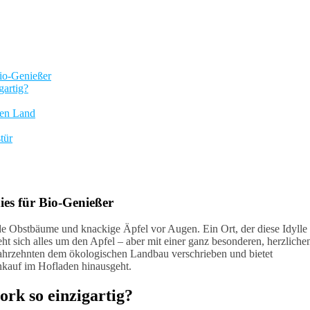
Bio-Genießer
gartig?
ten Land
tür
ies für Bio-Genießer
de Obstbäume und knackige Äpfel vor Augen. Ein Ort, der diese Idylle
eht sich alles um den Apfel – aber mit einer ganz besonderen, herzliche
 Jahrzehnten dem ökologischen Landbau verschrieben und bietet
nkauf im Hofladen hinausgeht.
rk so einzigartig?